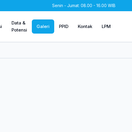
Senin - Jumat: 08.00 - 16.00 WIB
Data &
i
Galeri
PPID
Kontak
LPM
Potensi