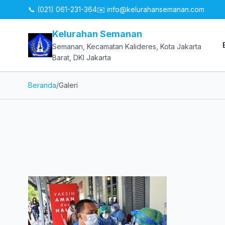
📞 (021) 061-231-364
✉️
info@kelurahansemanan.com
Kelurahan Semanan
Semanan, Kecamatan Kalideres, Kota Jakarta
Barat, DKI Jakarta
Beranda
/
Galeri